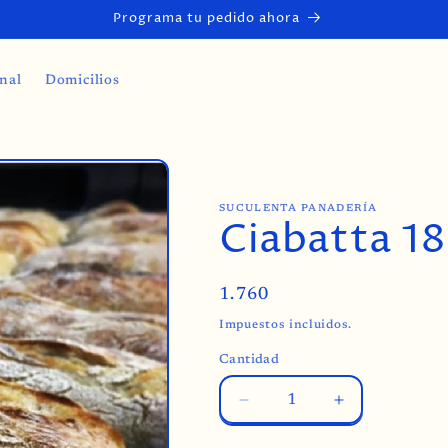
Programa tu pedido ahora
onal
Domicilios
SUCULENTA PANADERÍA
Ciabatta 18
Precio
1.760
habitual
Impuestos incluidos.
Cantidad
Cantidad
Reducir
Aumentar
cantidad
cantidad