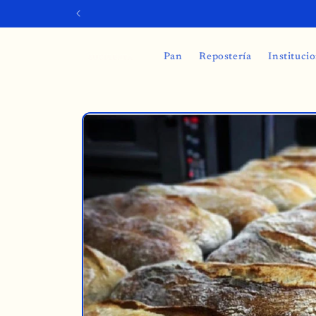
Ir
directamente
al contenido
Pan
Repostería
Instituci
Ir
directamente
a la
información
del producto