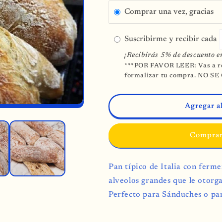
para
para
Ciabatta
Ciabatta
Comprar una vez, gracias
18cm
18cm
institucional
institucional
Suscribirme y recibir cada
¡Recibirás 5% de descuento e
***POR FAVOR LEER: Vas a re
formalizar tu compra. NO
Agregar al
Comprar
Pan típico de Italia con fer
alveolos grandes que le otorg
Perfecto para Sánduches o pa