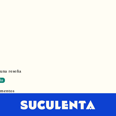
 una reseña
ña
ementos